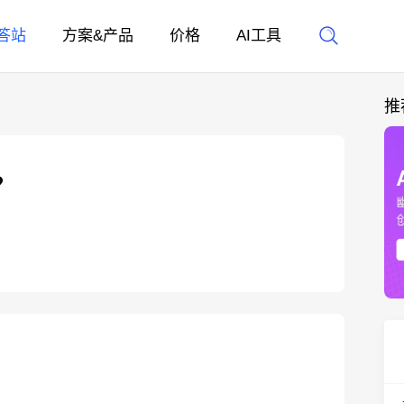
答站
方案&产品
价格
AI工具
推
？