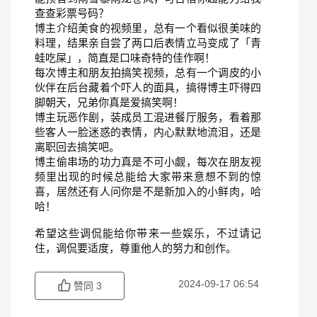
查查彩票号码？
博主介绍美食的视频里，总有一个看似很美味的
料理，结果亲自尝了两口后表情立马变成了「青
蛙吃屎」，简直是口味奇特的佳作啊！
每次博主和朋友拍搞笑视频，总有一个调皮的小
伙伴在后台藏着个吓人的面具，搞得博主吓得四
脚朝天，兄弟你真是爱搞笑啊！
博主玩恶作剧，装成员工混进餐厅服务，看着那
些客人一脸迷惑的表情，内心默默地流泪，还是
离职回去搞笑吧。
博主偷串场的功力真是不可小觑，每次在朋友视
频里出现的时候总能给大家带来意想不到的惊
喜，居然还有人问你是不是新加入的小鲜肉，哈
哈！
希望这些调侃能给你带来一些娱乐，不过请记
住，调侃要适度，尊重他人的努力和创作。
2024-09-17 06:54
赞同
3