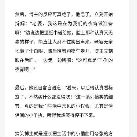
然后，博主的反应可真绝了，他急了，立刻开始
辩解：“老婆，我这是在为我们的夜宵做准备
啊！”边说边把湿纸巾递给她，脸上那种认真又无
辜的样子，简直让人忍不住笑出声来。老婆无奈
地翻了个白眼，随后推着购物车走开，博主立刻
跟在后面，一边走一边嘟囔：“这可真是‘干净’的
夜宵啊！”
最后，他还自言自语道：“看来，以后得认真看标
签了，不然买什么都没得吃！”这一系列搞笑的细
节，真的是我们生活中常见的小误会，尤其是情
侣间的小争执，听得我想笑得停不下来。
搞笑博主就是擅长把生活中的小插曲用夸张的方