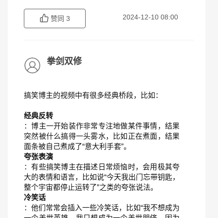
2024-12-10 08:00
赞同
3
拳剑双修
搞笑博主的视频中有很多经典桥段，比如：
经典反转
：博主一开始装作非常专注地做某件事情，结果
突然被什么搞得一头雾水，比如正在煮面，结果
面条被自己煮成了“意大利手套”。
夸张表演
：有些搞笑博主在描述日常烦恼时，会用极其夸
大的表情和语言，比如说“今天我出门忘带钥匙，
整个宇宙都停止运转了”之类的夸张说法。
冷笑话
：他们常常会插入一些冷笑话，比如“我不想成为
一个盖世英雄，我只想成为一个盖世朋侪，因为