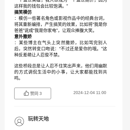
这样我的钱包会比较饱满。”
搞笑模仿
：模仿一些著名角色或影视作品中的经典台词，
将其重新编排，产生搞笑的效果，比如将“我是你
爸爸”说成“我是你家电”，让观众捧腹大笑。
意外撒娇
：某些博主在气头上突然撒娇，比如骂完别人
后，突然转变口吻说：“不过还是爱你的哦。”这
种反差萌让人忍俊不禁。
这些桥段总是让人忍不住笑出声来，他们用幽默
的方式调侃生活中的小事，让大家都能找到共
鸣。
2024-12-04 11:00
赞同
3
玩转天地