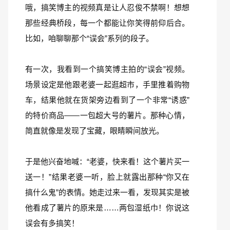
哦，搞笑博主的视频真是让人忍俊不禁啊！想想
那些经典桥段，每一个都能让你笑得前仰后合。
比如，咱聊聊那个“误会”系列的段子。
有一次，我看到一个搞笑博主拍的“误会”视频。
场景设定是他跟老婆一起逛超市，手里推着购物
车，结果他就在货架旁边看到了一个非常“诱惑”
的特价商品——一包超大号的薯片。那种心情，
简直就像是发现了宝藏，眼睛瞬间放光。
于是他兴奋地喊：“老婆，快来看！这个薯片买一
送一！”结果老婆一听，脸上就露出那种“你又在
搞什么鬼”的表情。她走过来一看，发现其实是被
他看成了薯片的原来是……两包湿纸巾！你说这
误会有多搞笑！