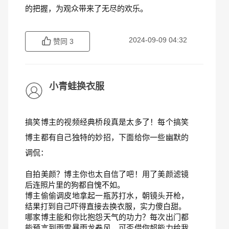
的把握，为观众带来了无尽的欢乐。
2024-09-09 04:32
赞同
3
小青蛙换衣服
搞笑博主的视频经典桥段真是太多了！每个搞笑
博主都有自己独特的妙招，下面给你一些幽默的
调侃：
自拍美颜？博主你也太自信了吧！用了美颜滤镜
后连照片里的狗都自愧不如。
博主偷偷调皮地拿起一瓶苏打水，朝镜头开枪，
结果打到自己吓得直接去换衣服，实力傻白甜。
哪家博主能和你比抱怨天气的功力？每次出门都
能预言到雨雪暴雨龙卷风，可否借你超能力给我