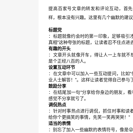
提高百家号文章的转发和评论互动，首先
样，根本没有兴趣。这里有几个幽默的建
标题党
：标题就像约会时的第一印象，足够吸引才
真相”这种夸张的标题，让读者忍不住点进
有趣的开头
：文章开头就像开车，得让人一上车就不
是个正经八百的人。
设置互动环节
：在文章中可以加入一些互动提问，比如“
业人士解答！”。这样让读者觉得自己参与
鼓励分享
：在结尾加一句“分享给你身边的朋友，看
感觉不分享就亏了。
调侃热点
：针对时事热点进行调侃，抓住时事和读者
给你个更搞笑的事情，先笑一笑再哭哭！”
适当的表情
：别忘了加入一些幽默的表情符号，像是😜